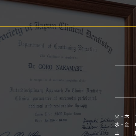
火・木 9:0
水・金 10:
土 10:0