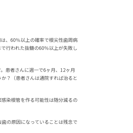
は、60％以上の確率で根尖性歯周病
で行われた抜髄の60％以上が失敗し
。患者さんに週一で6ヶ月、12ヶ月
うか？（患者さんは通院すれば治ると
ば感染根管を作る可能性は随分減るの
抜歯の原因になっていることは残念で